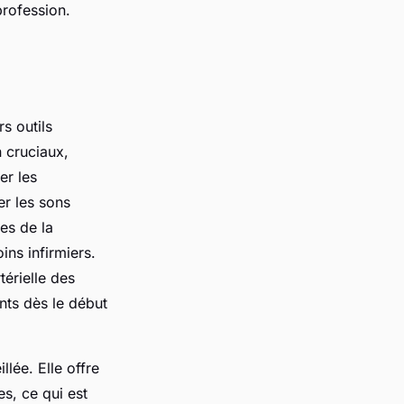
profession.
rs outils
 cruciaux,
er les
r les sons
es de la
ns infirmiers.
térielle des
ents dès le début
llée. Elle offre
es, ce qui est