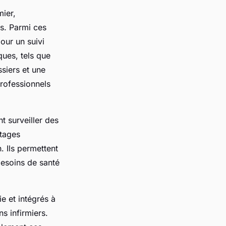
mier,
ns. Parmi ces
our un suivi
ques, tels que
ssiers et une
professionnels
 surveiller des
ntages
. Ils permettent
besoins de santé
e et intégrés à
ns infirmiers.