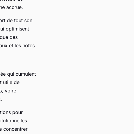
ène accrue.
ort de tout son
qui optimisent
 que des
aux et les notes
rée qui cumulent
 utile de
s, voire
.
ctions pour
itutionnelles
se concentrer