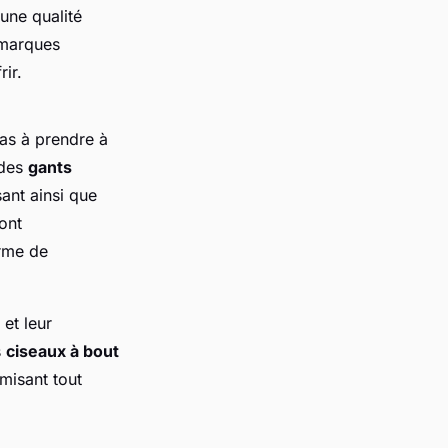
'une qualité
s marques
ir.
as à prendre à
 des
gants
sant ainsi que
ont
orme de
 et leur
s
ciseaux à bout
misant tout