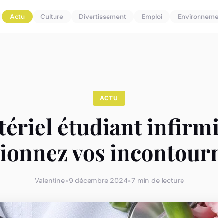
Actu
Culture
Divertissement
Emploi
Environneme
ACTU
ériel étudiant infirmi
tionnez vos incontour
Valentine
•
9 décembre 2024
•
7 min de lecture