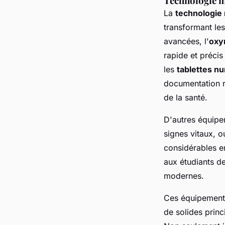
Technologie m
La
technologie
transformant les
avancées, l'
oxy
rapide et précis
les
tablettes n
documentation ra
de la santé.
D'autres équip
signes vitaux,
considérables en
aux étudiants d
modernes.
Ces équipements
de solides princ