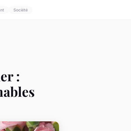
nt
Société
er :
nables