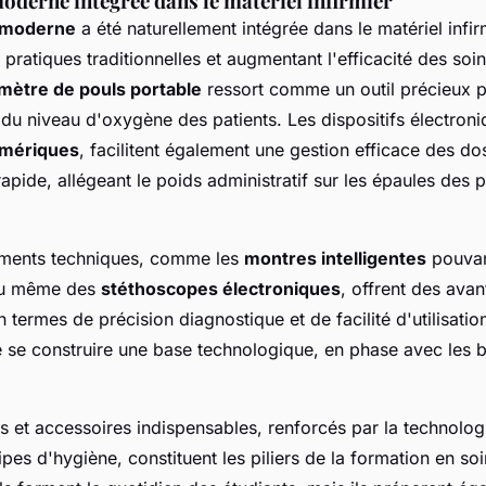
oderne intégrée dans le matériel infirmier
 moderne
a été naturellement intégrée dans le matériel infir
 pratiques traditionnelles et augmentant l'efficacité des soi
mètre de pouls portable
ressort comme un outil précieux p
 du niveau d'oxygène des patients. Les dispositifs électroni
umériques
, facilitent également une gestion efficace des do
pide, allégeant le poids administratif sur les épaules des 
ements techniques, comme les
montres intelligentes
pouvant
 ou même des
stéthoscopes électroniques
, offrent des ava
 termes de précision diagnostique et de facilité d'utilisation
e se construire une base technologique, en phase avec les 
 et accessoires indispensables, renforcés par la technologi
ipes d'hygiène, constituent les piliers de la formation en soi