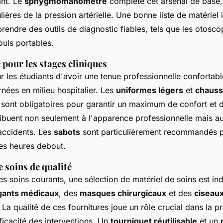
ant. Le
sphygmomanomètre
complète cet arsenal de base,
lières de la pression artérielle. Une bonne liste de matériel i
ndre des outils de diagnostic fiables, tels que les otoscop
uls portables.
pour les stages cliniques
our les étudiants d'avoir une tenue professionnelle confortab
nées en milieu hospitalier. Les
uniformes légers
et
chauss
sont obligatoires pour garantir un maximum de confort et d
ibuent non seulement à l'apparence professionnelle mais au
accidents. Les
sabots
sont particulièrement recommandés p
es heures debout.
 soins de qualité
s soins courants, une sélection de matériel de soins est in
gants médicaux
, des
masques chirurgicaux
et des
ciseau
La qualité de ces fournitures joue un rôle crucial dans la p
fficacité des interventions. Un
tourniquet réutilisable
et un