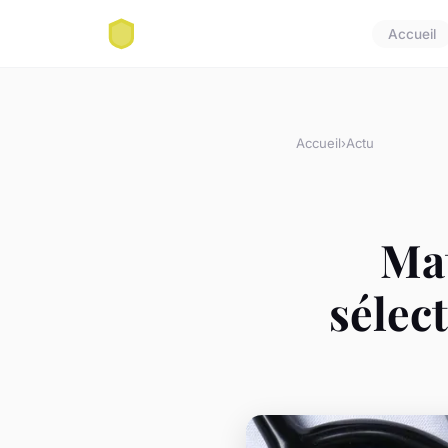
Accueil
Accueil
›
Actu
Mat
sélec