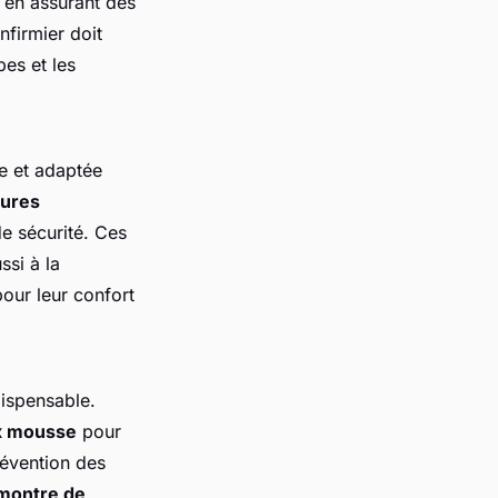
 en assurant des
nfirmier doit
es et les
le et adaptée
ures
e sécurité. Ces
ssi à la
our leur confort
dispensable.
x mousse
pour
révention des
montre de