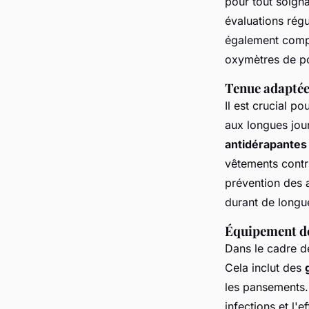
pour tout soign
évaluations régu
également compre
oxymètres de po
Tenue adaptée 
Il est crucial p
aux longues jour
antidérapantes
vêtements contr
prévention des 
durant de longu
Équipement de
Dans le cadre de
Cela inclut des
les pansements. 
infections et l'e