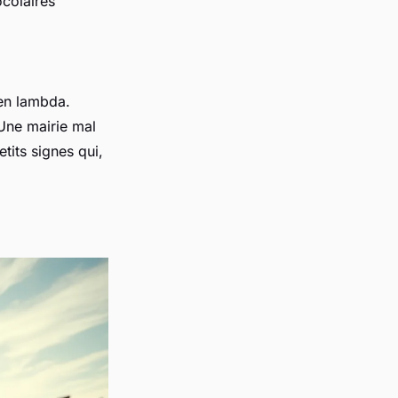
ocolaires
en lambda.
 Une mairie mal
etits signes qui,