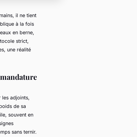
ains, il ne tient
lique à la fois
peaux en berne,
ocole strict,
s, une réalité
e mandature
 les adjoints,
 poids de sa
ile, souvent en
signes
mps sans ternir.