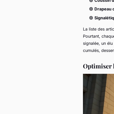
🟢
Coussin 
🟢
Drapeau of
🟢
Signaléti
La liste des
arti
Pourtant, chaque
signalée, un élu 
cumulés, desserve
Optimiser 