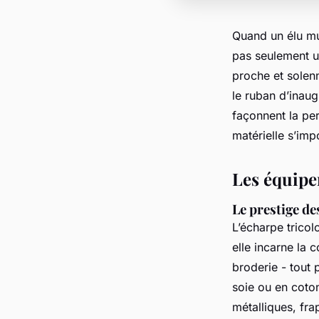
Quand un élu mun
pas seulement un
proche et solenn
le ruban d’inaug
façonnent la per
matérielle s’imp
Les équipe
Le prestige des
L’écharpe tricol
elle incarne la c
broderie - tout 
soie ou en coton
métalliques, fra