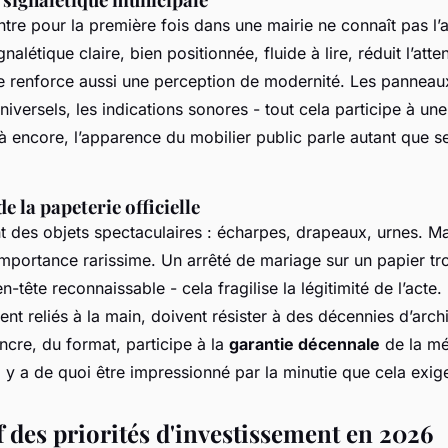
entre pour la première fois dans une mairie ne connaît pas 
alétique claire, bien positionnée, fluide à lire, réduit l’atten
e renforce aussi une perception de modernité. Les panneaux 
versels, les indications sonores - tout cela participe à une
Là encore, l’apparence du mobilier public parle autant que s
e la papeterie officielle
t des objets spectaculaires : écharpes, drapeaux, urnes. Ma
 importance rarissime. Un arrêté de mariage sur un papier tro
-tête reconnaissable - cela fragilise la légitimité de l’acte.
uvent reliés à la main, doivent résister à des décennies d’arc
encre, du format, participe à la
garantie décennale
de la m
Il y a de quoi être impressionné par la minutie que cela exig
 des priorités d'investissement en 2026