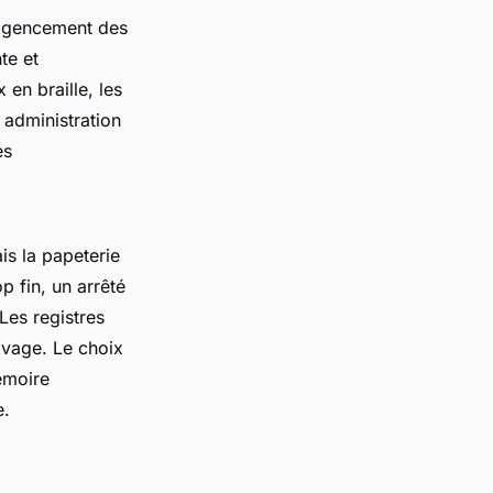
l’agencement des
te et
en braille, les
 administration
es
is la papeterie
p fin, un arrêté
 Les registres
hivage. Le choix
émoire
e.