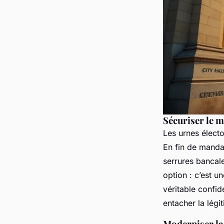
Sécuriser le m
Les urnes élect
En fin de mandat
serrures bancale
option : c’est u
véritable confid
entacher la légit
Moderniser la