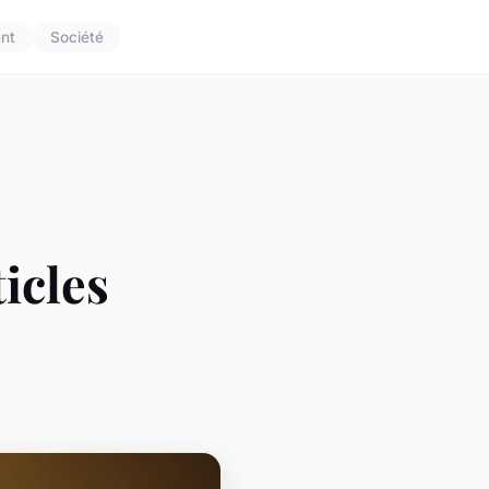
nt
Société
ticles
?