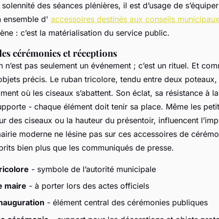
solennité des séances plénières, il est d’usage de s’équiper
un ensemble d'
accessoires destinés aux conseils municipau
ène : c’est la matérialisation du service public.
des cérémonies et réceptions
 n’est pas seulement un événement ; c’est un rituel. Et comme
bjets précis. Le ruban tricolore, tendu entre deux poteaux, n
ent où les ciseaux s’abattent. Son éclat, sa résistance à la 
upporte - chaque élément doit tenir sa place. Même les petit
 des ciseaux ou la hauteur du présentoir, influencent l’imp
airie moderne ne lésine pas sur ces accessoires de cérémoni
prits bien plus que les communiqués de presse.
ricolore
- symbole de l’autorité municipale
e maire
- à porter lors des actes officiels
nauguration
- élément central des cérémonies publiques