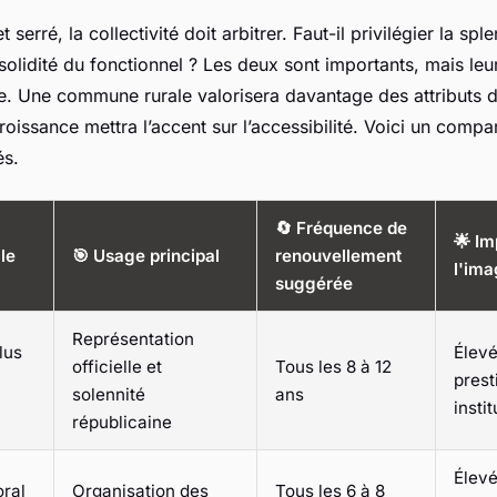
serré, la collectivité doit arbitrer. Faut-il privilégier la sp
solidité du fonctionnel ? Les deux sont importants, mais leu
e. Une commune rurale valorisera davantage des attributs de
croissance mettra l’accent sur l’accessibilité. Voici un comp
és.
🔄 Fréquence de
🌟 Im
le
🎯 Usage principal
renouvellement
l'ima
suggérée
Représentation
lus
Élevé
officielle et
Tous les 8 à 12
prest
solennité
ans
insti
républicaine
Élevé
oral
Organisation des
Tous les 6 à 8