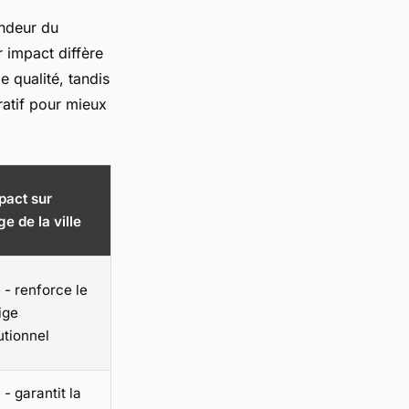
lendeur du
r impact diffère
 qualité, tandis
aratif pour mieux
pact sur
ge de la ville
 - renforce le
ige
tutionnel
 - garantit la