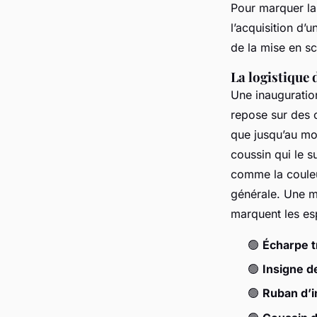
Pour marquer la 
l’acquisition d’
de la mise en sc
La logistique 
Une inauguration
repose sur des o
que jusqu’au mom
coussin qui le s
comme la couleur
générale. Une m
marquent les es
🟢
Écharpe t
🟢
Insigne d
🟢
Ruban d’i