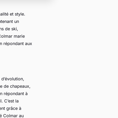
lité et style.
ntenant un
ns de ski,
Colmar marie
en répondant aux
 d’évolution,
nte de chapeaux,
en répondant à
 C’est la
ent grâce à
cé Colmar au