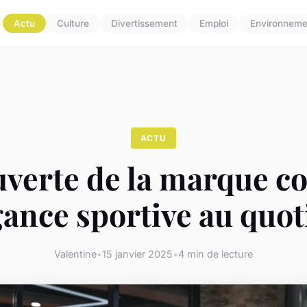
Actu
Culture
Divertissement
Emploi
Environneme
ACTU
verte de la marque co
gance sportive au quo
Valentine
•
15 janvier 2025
•
4 min de lecture