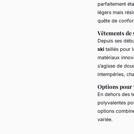
parfaitement éta
légers mais rési
quête de confort
Vêtements de s
Depuis ses débu
ski
taillés pour
matériaux innov
s’agisse de dou
intempéries, ch
Options pour t
En dehors des t
polyvalentes po
options combinen
variée.