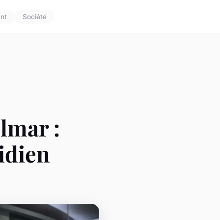
nt
Société
lmar :
tidien