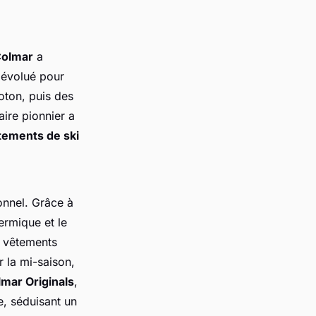
Colmar
a
 évolué pour
oton, puis des
aire pionnier a
tements de ski
onnel. Grâce à
hermique et le
s vêtements
 la mi-saison,
mar Originals
,
e, séduisant un