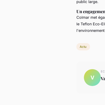
public large.
Un engagement
Colmar met égal
le Teflon Eco-E
l'environnement 
Actu
EC
V
Va