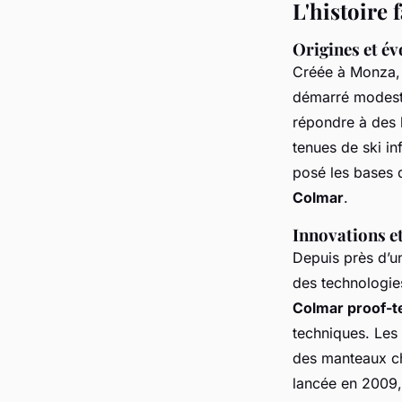
L'histoire
Origines et é
Créée à Monza, 
démarré modeste
répondre à des 
tenues de ski in
posé les bases 
Colmar
.
Innovations e
Depuis près d’un
des technologi
Colmar proof-t
techniques. Les 
des manteaux c
lancée en 2009,