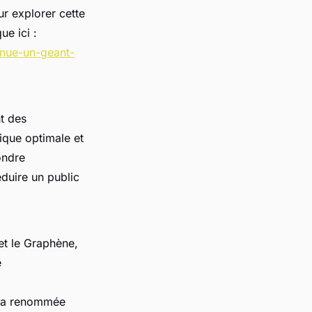
ur explorer cette
ue ici :
enue-un-geant-
t des
ique optimale et
ondre
duire un public
et le Graphène,
e
t sa renommée