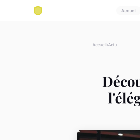
Accueil
Accueil
›
Actu
Décou
l'élé