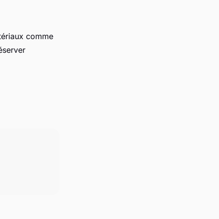
atériaux comme
éserver