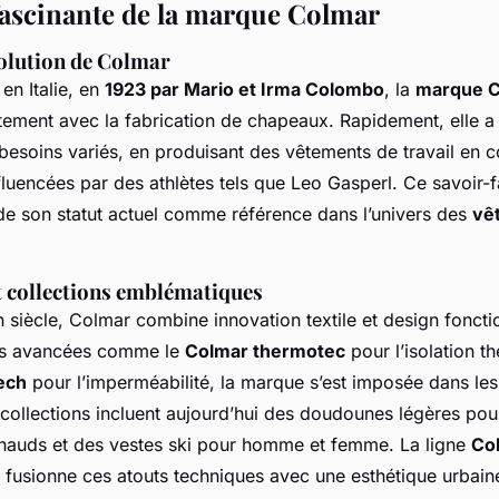
 fascinante de la marque Colmar
volution de Colmar
en Italie, en
1923 par Mario et Irma Colombo
, la
marque 
ment avec la fabrication de chapeaux. Rapidement, elle a
besoins variés, en produisant des vêtements de travail en c
fluencées par des athlètes tels que Leo Gasperl. Ce savoir-f
de son statut actuel comme référence dans l’univers des
vê
t collections emblématiques
 siècle, Colmar combine innovation textile et design foncti
es avancées comme le
Colmar thermotec
pour l’isolation t
ech
pour l’imperméabilité, la marque s’est imposée dans le
collections incluent aujourd’hui des doudounes légères pour
hauds et des vestes ski pour homme et femme. La ligne
Col
 fusionne ces atouts techniques avec une esthétique urbain