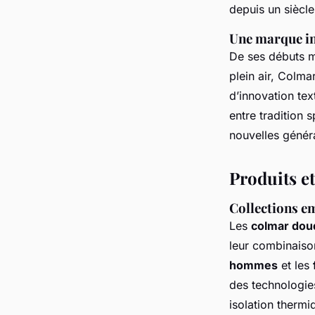
depuis un siècle
Une marque in
De ses débuts m
plein air, Colma
d’innovation te
entre tradition 
nouvelles génér
Produits e
Collections e
Les
colmar do
leur combinaiso
hommes
et les
des technologie
isolation thermi